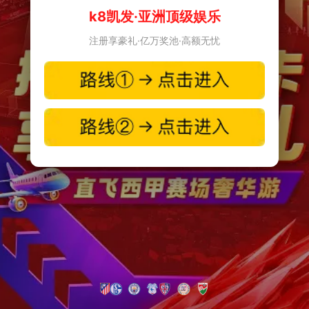
k8凯发·亚洲顶级娱乐
注册享豪礼·亿万奖池·高额无忧